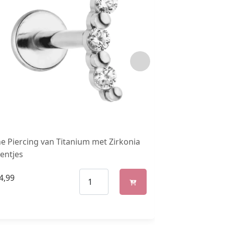
ne Piercing van Titanium met Zirkonia
Oorringen Vier
entjes
(Geelgoud Met 
4,99
€
118,95
–
€
228