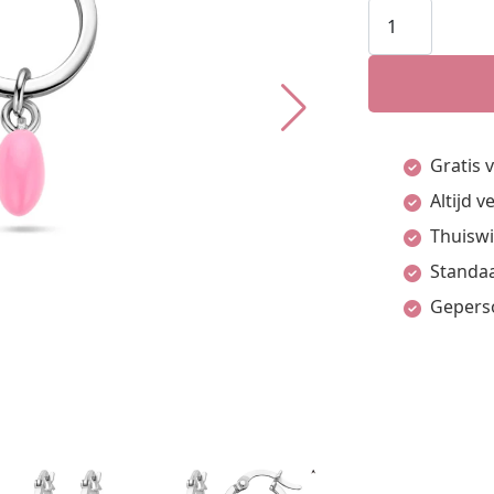
Oorringen
Hart
Emaille
Zilver
Gerhodineerd
Gratis 
aantal
Altijd 
Thuiswi
Standaa
Gepers