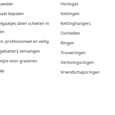
uwelier
Horloges
aat bepalen
Kettingen
lgaatjes laten schieten in
Kettinghangers
en
Oorbellen
n: professioneel en veilig
Ringen
gebatterij vervangen
Trouwringen
ijze voor graveren
Verlovingsringen
ap
Vriendschapsringen