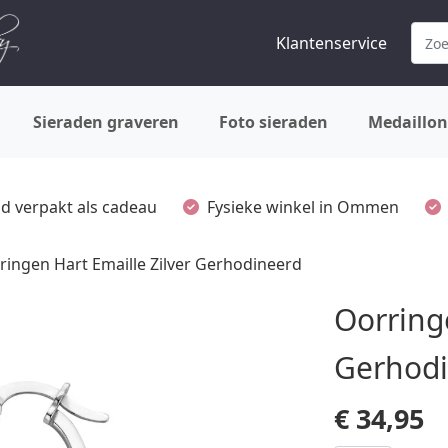
Klantenservice
Sieraden graveren
Foto sieraden
Medaillon
ijd verpakt als cadeau
Fysieke winkel in Ommen
ringen Hart Emaille Zilver Gerhodineerd
Oorringe
Gerhod
€
34,95