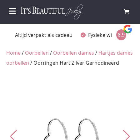
8.9
u
Fysieke winkel in Ommen
Gratis achteraf bet
Home
/
Oorbellen
/
Oorbellen dames
/
Hartjes dames
oorbellen
/ Oorringen Hart Zilver Gerhodineerd