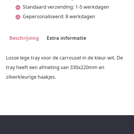
Mm
Standaard verzending: 1-5 werkdagen
Wit
Gepersonaliseerd: 8 werkdagen
Met
Zilverkleurige
Beschrijving
Extra informatie
Haakjes
Pos
Losse lege tray voor de carrousel in de kleur wit. De
Materialen
tray heeft een afmeting van 330x220mm en
aantal
zilverkleurige haakjes.