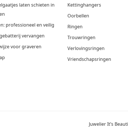
lgaatjes laten schieten in
Kettinghangers
en
Oorbellen
n: professioneel en veilig
Ringen
gebatterij vervangen
Trouwringen
ijze voor graveren
Verlovingsringen
ap
Vriendschapsringen
Juwelier It’s Beau