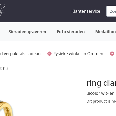
Klantenservice
Sieraden graveren
Foto sieraden
Medaillon
ijd verpakt als cadeau
Fysieke winkel in Ommen
t h si
ring dia
Bicolor wit- e
Dit product is m