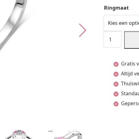
Ringmaat
Ring
Lieveheersbee
Zirkonia
Gratis 
Zilver
Altijd 
Gerhodineerd
Thuiswi
aantal
Standaa
Gepers