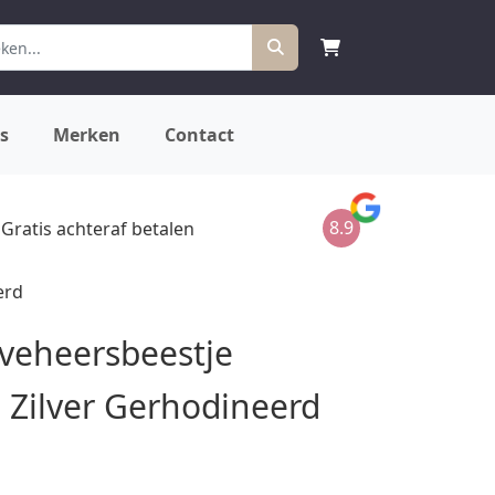
s
Merken
Contact
8.9
Gratis achteraf betalen
erd
eveheersbeestje
a Zilver Gerhodineerd