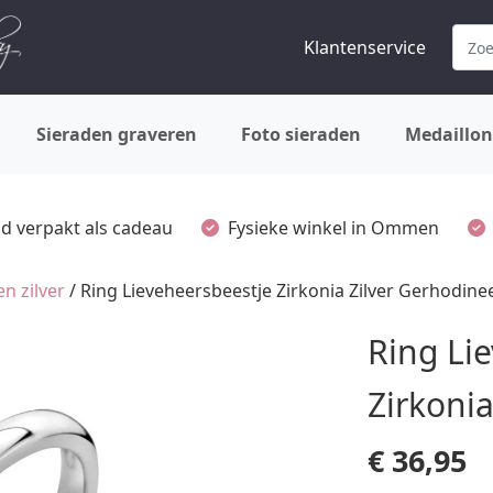
Klantenservice
Sieraden graveren
Foto sieraden
Medaillon
ijd verpakt als cadeau
Fysieke winkel in Ommen
n zilver
/ Ring Lieveheersbeestje Zirkonia Zilver Gerhodine
Ring Li
Zirkoni
€
36,95