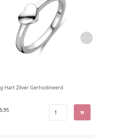
g Hart Zilver Gerhodineerd
Ring Paard Zil
6,95
€
36,95