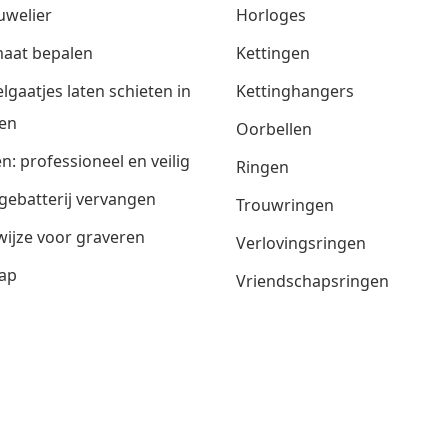
uwelier
Horloges
aat bepalen
Kettingen
lgaatjes laten schieten in
Kettinghangers
en
Oorbellen
n: professioneel en veilig
Ringen
gebatterij vervangen
Trouwringen
ijze voor graveren
Verlovingsringen
ap
Vriendschapsringen