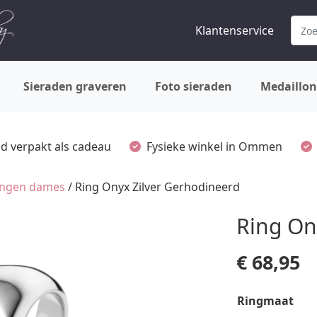
Klantenservice
Sieraden graveren
Foto sieraden
Medaillon
ijd verpakt als cadeau
Fysieke winkel in Ommen
ringen dames
/ Ring Onyx Zilver Gerhodineerd
Ring On
€
68,95
Ringmaat