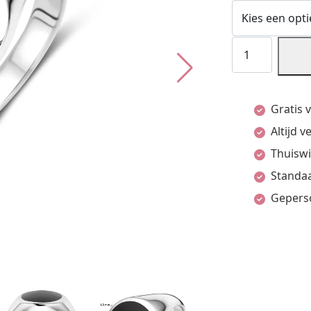
Ring
Onyx
Zilver
Gratis 
Gerhodineerd
Altijd 
aantal
Thuiswi
Standaa
Gepers