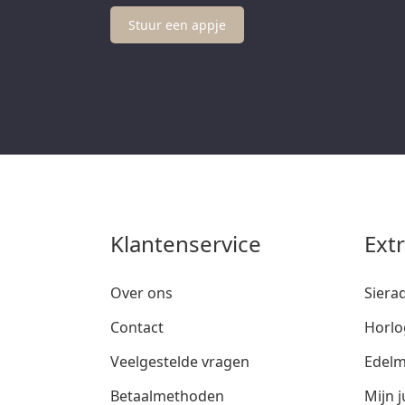
Stuur een appje
Klantenservice
Ext
Over ons
Siera
Contact
Horlo
Veelgestelde vragen
Edelm
Betaalmethoden
Mijn j