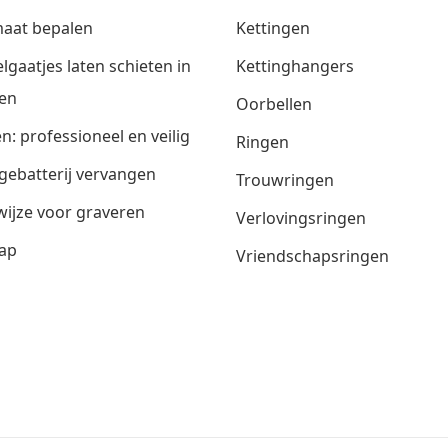
aat bepalen
Kettingen
lgaatjes laten schieten in
Kettinghangers
en
Oorbellen
n: professioneel en veilig
Ringen
gebatterij vervangen
Trouwringen
ijze voor graveren
Verlovingsringen
ap
Vriendschapsringen