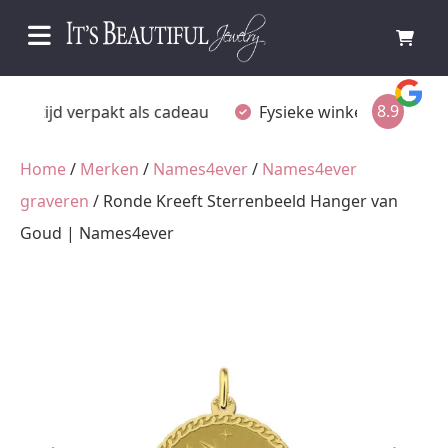
8.9
Fysieke winkel in Ommen
Gratis achteraf betalen
Home
/
Merken
/
Names4ever
/
Names4ever
graveren
/ Ronde Kreeft Sterrenbeeld Hanger van
Goud | Names4ever