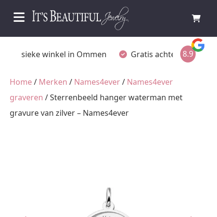
8.9
Fysieke winkel in Ommen
Gratis achteraf betalen
Home
/
Merken
/
Names4ever
/
Names4ever
graveren
/ Sterrenbeeld hanger waterman met
gravure van zilver – Names4ever