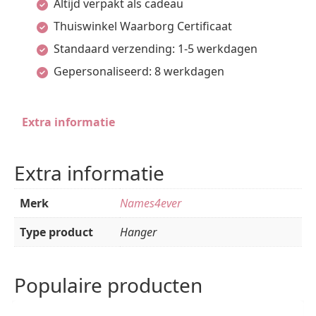
Altijd verpakt als cadeau
gravure
Thuiswinkel Waarborg Certificaat
van
Standaard verzending: 1-5 werkdagen
zilver
Gepersonaliseerd: 8 werkdagen
-
Names4ever
Extra informatie
aantal
Extra informatie
Merk
Names4ever
Type product
Hanger
Populaire producten