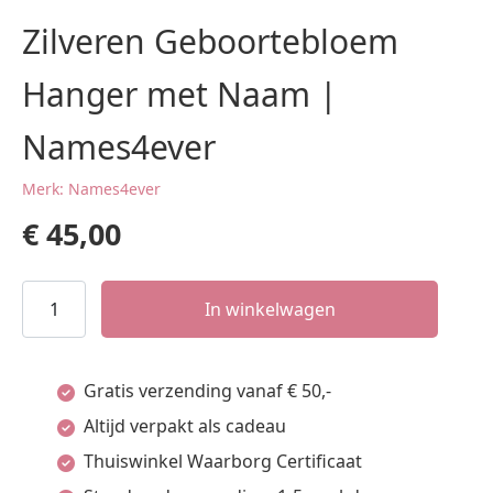
Zilveren Geboortebloem
Hanger met Naam |
Names4ever
Merk: Names4ever
€
45,00
Zilveren
In winkelwagen
Geboortebloem
Hanger
Gratis verzending vanaf € 50,-
met
Altijd verpakt als cadeau
Naam
Thuiswinkel Waarborg Certificaat
|