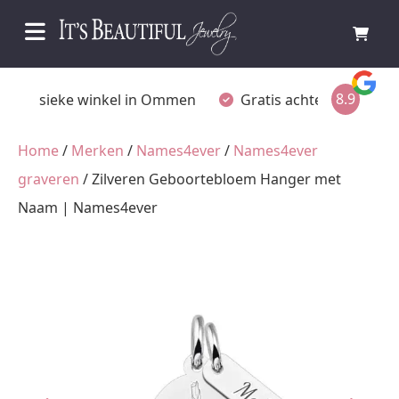
8.9
Fysieke winkel in Ommen
Gratis achteraf betalen
Home
/
Merken
/
Names4ever
/
Names4ever
graveren
/ Zilveren Geboortebloem Hanger met
Naam | Names4ever