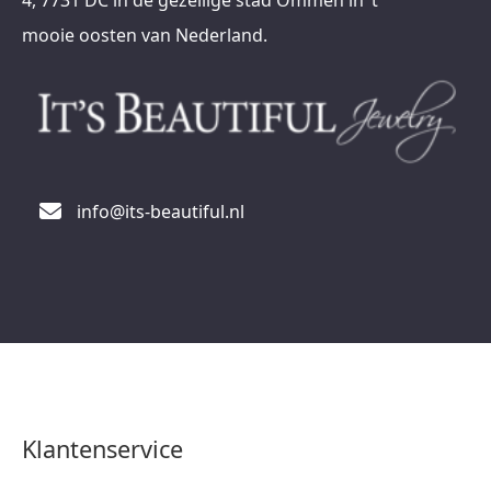
4, 7731 DC in de gezellige stad Ommen in ’t
mooie oosten van Nederland.
info@its-beautiful.nl
Klantenservice