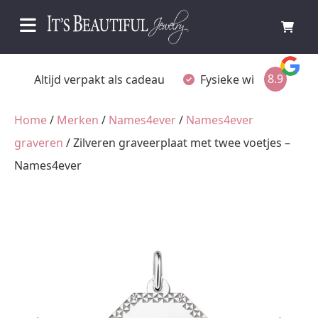
8.9
Fysieke winkel in Ommen
Gratis achteraf beta
Home
/
Merken
/
Names4ever
/
Names4ever
graveren
/ Zilveren graveerplaat met twee voetjes –
Names4ever