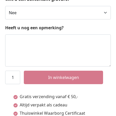
Heeft u nog een opmerking?
Zilveren
In winkelwagen
graveerplaat
met
Gratis verzending vanaf € 50,-
twee
Altijd verpakt als cadeau
voetjes
Thuiswinkel Waarborg Certificaat