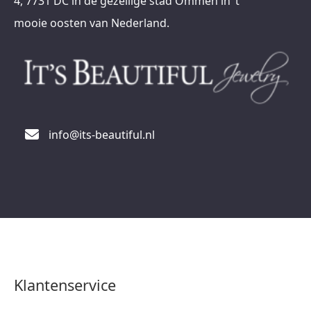
4, 7731 DC in de gezellige stad Ommen in ’t
mooie oosten van Nederland.
info@its-beautiful.nl
Klantenservice