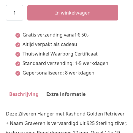
Zilveren
In winkelwagen
Hanger
met
Gratis verzending vanaf € 50,-
Rashond
Altijd verpakt als cadeau
Golden
Thuiswinkel Waarborg Certificaat
Retriever
Standaard verzending: 1-5 werkdagen
+
Gepersonaliseerd: 8 werkdagen
Naam
Graveren
Beschrijving
Extra informatie
aantal
Deze Zilveren Hanger met Rashond Golden Retriever
+ Naam Graveren is vervaardigd uit 925 Sterling zilver,
in de vormen Rond doorsnee 17 mm, Ovaal 14 x 19