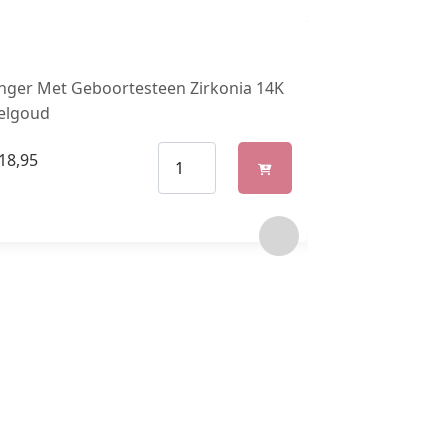
nger Met Geboortesteen Zirkonia 14K
elgoud
18,95
Oorknoppen Ha
Geboortesteen