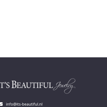
€
188,95
info@its-beautiful.nl