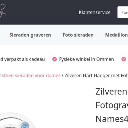
Klantenservice
Sieraden graveren
Foto sieraden
Medaillon
ijd verpakt als cadeau
Fysieke winkel in Ommen
esteen sieraden voor dames
/ Zilveren Hart Hanger met F
Zilvere
Fotogra
Names4