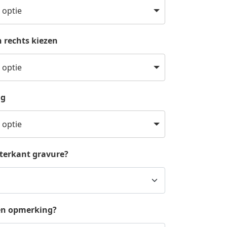
 optie
 rechts kiezen
 optie
ng
 optie
hterkant gravure?
en opmerking?