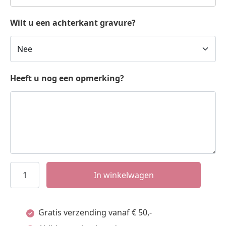
Wilt u een achterkant gravure?
Heeft u nog een opmerking?
Zilveren
In winkelwagen
honden
armband
Gratis verzending vanaf € 50,-
met