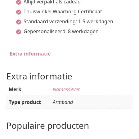
Altijd verpakt als cadeau
naam
Thuiswinkel Waarborg Certificaat
Chow
Standaard verzending: 1-5 werkdagen
Chow
Gepersonaliseerd: 8 werkdagen
-
Names4ever
Extra informatie
aantal
Extra informatie
Merk
Names4ever
Type product
Armband
Populaire producten