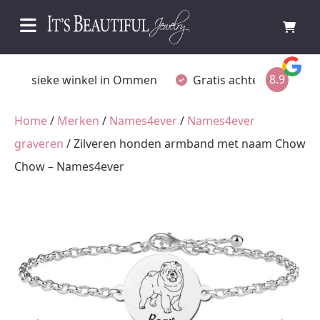
8.9
Fysieke winkel in Ommen
Gratis achteraf betalen
Home
/
Merken
/
Names4ever
/
Names4ever
graveren
/ Zilveren honden armband met naam Chow
Chow – Names4ever