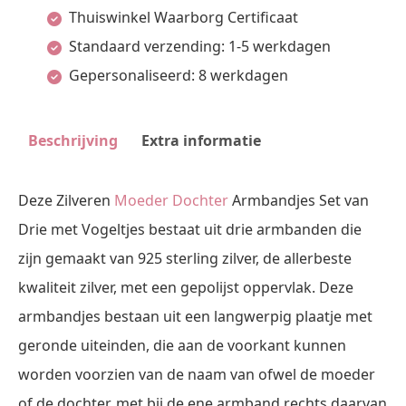
Thuiswinkel Waarborg Certificaat
van
Standaard verzending: 1-5 werkdagen
Drie
Gepersonaliseerd: 8 werkdagen
met
Vogeltjes
Beschrijving
Extra informatie
-
Names4ever
Deze Zilveren
Moeder Dochter
Armbandjes Set van
Graveer
Drie met Vogeltjes bestaat uit drie armbanden die
aantal
zijn gemaakt van 925 sterling zilver, de allerbeste
kwaliteit zilver, met een gepolijst oppervlak. Deze
armbandjes bestaan uit een langwerpig plaatje met
geronde uiteinden, die aan de voorkant kunnen
worden voorzien van de naam van ofwel de moeder
of de dochter, met bij de ene armband rechts daarvan