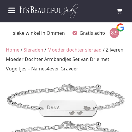
8.9
Fysieke winkel in Ommen
Gratis achteraf betalen
Home
/
Sieraden
/
Moeder dochter sieraad
/ Zilveren
Moeder Dochter Armbandjes Set van Drie met
Vogeltjes – Names4ever Graveer