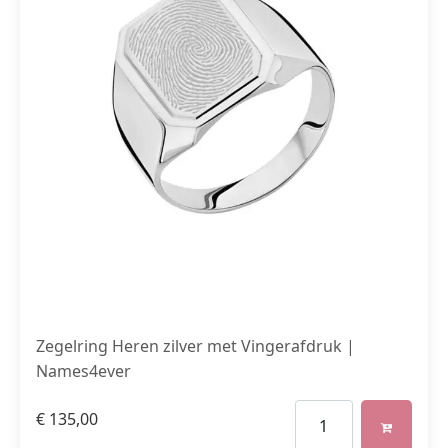
Zegelring Heren zilver met Vingerafdruk |
Names4ever
€
135,00