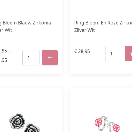
g Bloem Blauw Zirkonia
Ring Bloem En Roze Zirko
er Wit
Zilver Wit
,95
–
€
28,95
,95