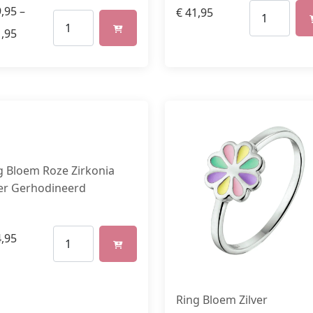
,95
–
€
41,95
,95
g Bloem Roze Zirkonia
ver Gerhodineerd
,95
Ring Bloem Zilver