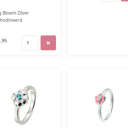
g Bloem Zilver
hodineerd
,95