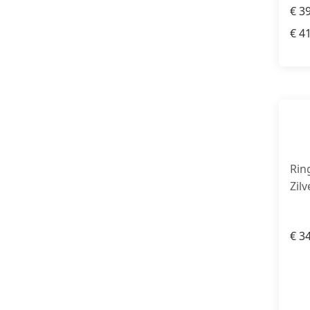
€
39
€
41
Rin
Zil
€
34