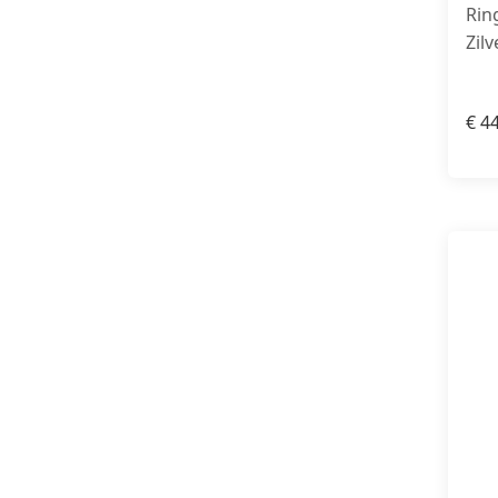
Rin
Zil
€
44