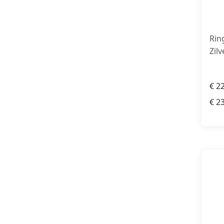
Rin
Zilv
€
22
€
23