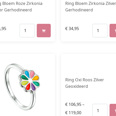
g Bloem Roze Zirkonia
Ring Bloem Zirkonia Zilve
ver Gerhodineerd
Gerhodineerd
,95
€
34,95
Ring Oxi Roos Zilver
Geoxideerd
€
106,95
–
€
119,00