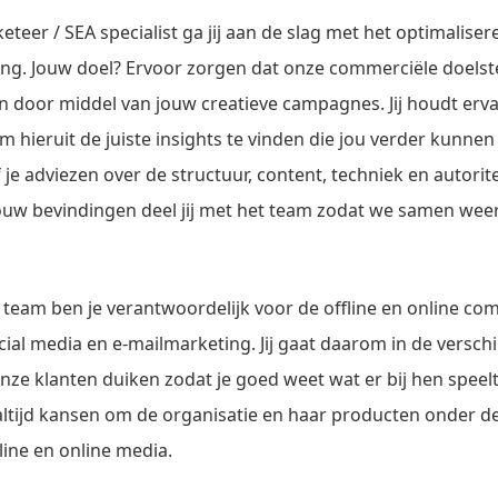
eteer / SEA specialist ga jij aan de slag met het optimalise
sing. Jouw doel? Ervoor zorgen dat onze commerciële doelst
 door middel van jouw creatieve campagnes. Jij houdt erv
hieruit de juiste insights te vinden die jou verder kunnen
je adviezen over de structuur, content, techniek en autorit
ouw bevindingen deel jij met het team zodat we samen wee
team ben je verantwoordelijk voor de offline en online co
al media en e-mailmarketing. Jij gaat daarom in de verschi
nze klanten duiken zodat je goed weet wat er bij hen speel
 altijd kansen om de organisatie en haar producten onder d
line en online media.