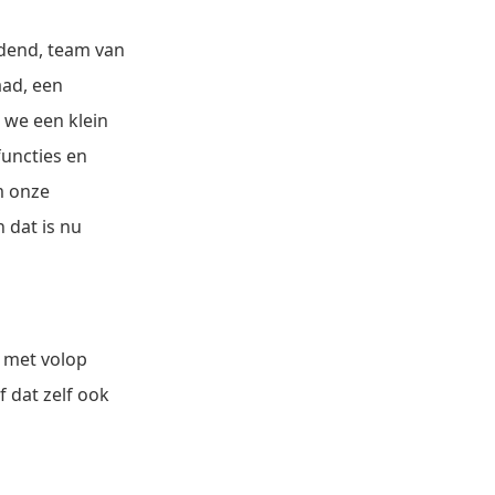
rdend, team van
aad, een
 we een klein
functies en
m onze
 dat is nu
 met volop
f dat zelf ook