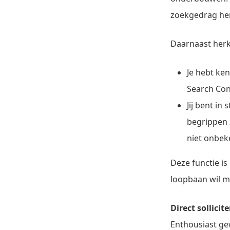
zoekgedrag he
Daarnaast herke
Je hebt ke
Search Con
Jij bent in
begrippen z
niet onbek
Deze functie is
loopbaan wil m
Direct sollici
Enthousiast ge