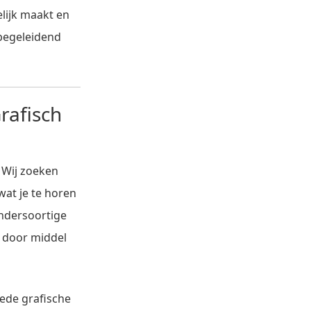
elijk maakt en
n begeleidend
rafisch
? Wij zoeken
wat je te horen
andersoortige
j door middel
oede grafische