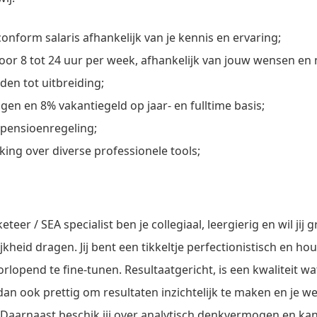
nform salaris afhankelijk van je kennis en ervaring;
oor 8 tot 24 uur per week, afhankelijk van jouw wensen en
den tot uitbreiding;
en en 8% vakantiegeld op jaar- en fulltime basis;
pensioenregeling;
king over diverse professionele tools;
teer / SEA specialist ben je collegiaal, leergierig en wil jij 
kheid dragen. Jij bent een tikkeltje perfectionistisch en h
opend te fine-tunen. Resultaatgericht, is een kwaliteit wat
 dan ook prettig om resultaten inzichtelijk te maken en je we
aarnaast beschik jij over analytisch denkvermogen en kan j