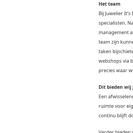
Het team
Bij Juwelier It
specialisten. N
management ass
team zijn kunn
taken bijschie
webshops via b
precies waar w
Dit bieden wij
Een afwisselen
ruimte voor eig
continu blijft 
Verder bieden w