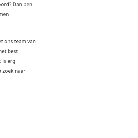
woord? Dan ben
omen
et ons team van
het best
 is erg
op zoek naar