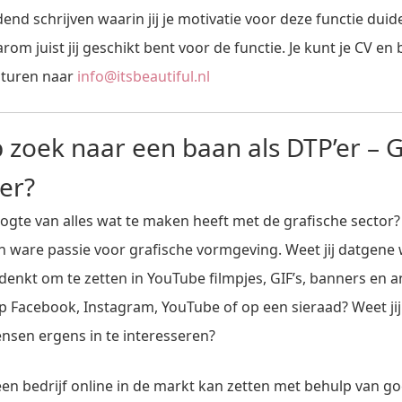
end schrijven waarin jij je motivatie voor deze functie duid
arom juist jij geschikt bent voor de functie. Je kunt je CV e
sturen naar
info@itsbeautiful.nl
p zoek naar een baan als DTP’er – G
er?
oogte van alles wat te maken heeft met de grafische sector
 ware passie voor grafische vormgeving. Weet jij datgene 
bedenkt om te zetten in YouTube filmpjes, GIF’s, banners en 
p Facebook, Instagram, YouTube of op een sieraad? Weet ji
ensen ergens in te interesseren?
 een bedrijf online in de markt kan zetten met behulp van g