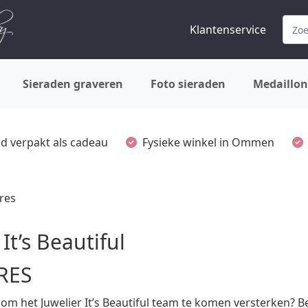
Klantenservice
Sieraden graveren
Foto sieraden
Medaillon
ijd verpakt als cadeau
Fysieke winkel in Ommen
res
 It’s Beautiful
RES
uk om het Juwelier It’s Beautiful team te komen versterken? B