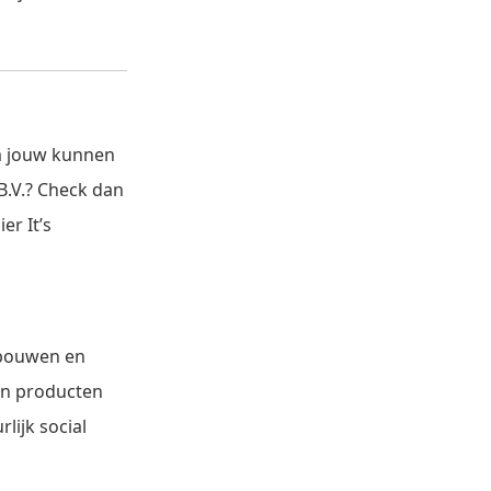
om jouw kunnen
B.V.? Check dan
er It’s
, bouwen en
en producten
lijk social