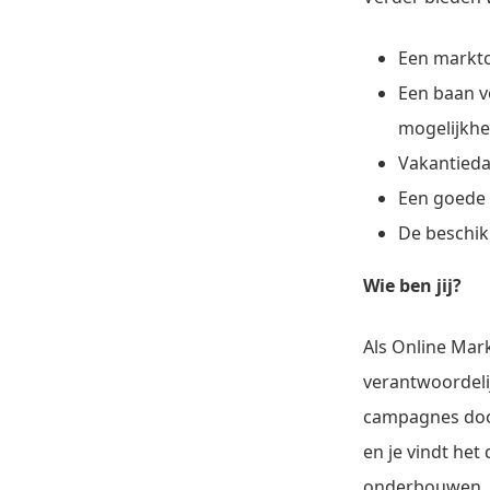
Een marktco
Een baan v
mogelijkhe
Vakantiedag
Een goede 
De beschik
Wie ben jij?
Als Online Marke
verantwoordelij
campagnes doorl
en je vindt het
onderbouwen. D