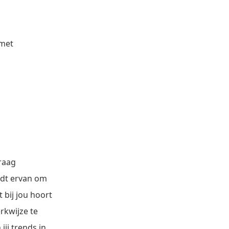
 met
graag
oudt ervan om
 bij jou hoort
rkwijze te
ij trends in