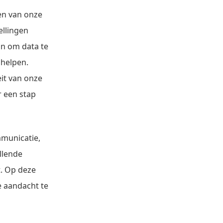
ren van onze
ellingen
an om data te
 helpen.
eit van onze
r een stap
mmunicatie,
llende
t. Op deze
e aandacht te