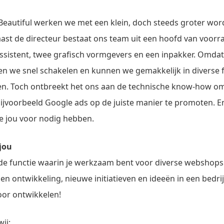
’s Beautiful werken we met een klein, doch steeds groter wo
aast de directeur bestaat ons team uit een hoofd van voorr
istent, twee grafisch vormgevers en een inpakker. Omdat
en we snel schakelen en kunnen we gemakkelijk in diverse 
ten. Toch ontbreekt het ons aan de technische know-how o
ijvoorbeeld Google ads op de juiste manier te promoten. En
e jou voor nodig hebben.
 jou
de functie waarin je werkzaam bent voor diverse webshops
en ontwikkeling, nieuwe initiatieven en ideeën in een bedrij
door ontwikkelen!
ij: