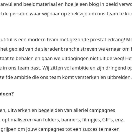
aanvullend beeldmateriaal en hoe je een blog in beeld ver
wel de persoon waar wij naar op zoek zijn om ons team te k
Beautiful is een modern team met gezonde prestatiedrang! M
p het gebied van de sieradenbranche streven we ernaar om 
taat te behalen en gaan we uitdagingen niet uit de weg! Het
je in ons team past. Wij zitten vol ambitie en zijn dringend 
elfde ambitie die ons team komt versterken en uitbreiden.
 doen?
len, uitwerken en begeleiden van allerlei campagnes
optimaliseren van folders, banners, filmpjes, GIF’s, enz.
 grijpen om jouw campagnes tot een succes te maken