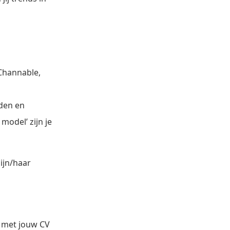
 Channable,
rden en
model’ zijn je
ijn/haar
l met jouw CV