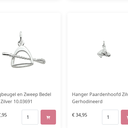
jgbeugel en Zweep Bedel
Hanger Paardenhoofd Zil
 Zilver 10.03691
Gerhodineerd
,95
€
34,95