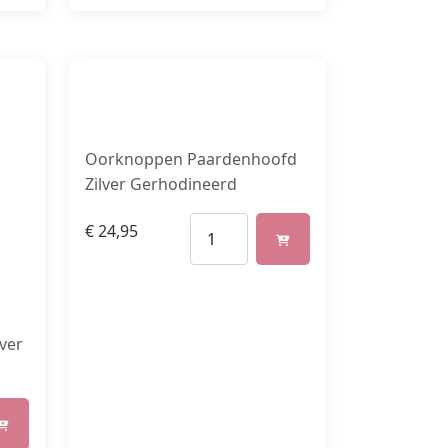
Oorknoppen Paardenhoofd
Zilver Gerhodineerd
€
24,95
lver