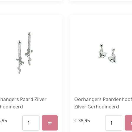
hangers Paard Zilver
Oorhangers Paardenhoo
hodineerd
Zilver Gerhodineerd
,95
€
38,95