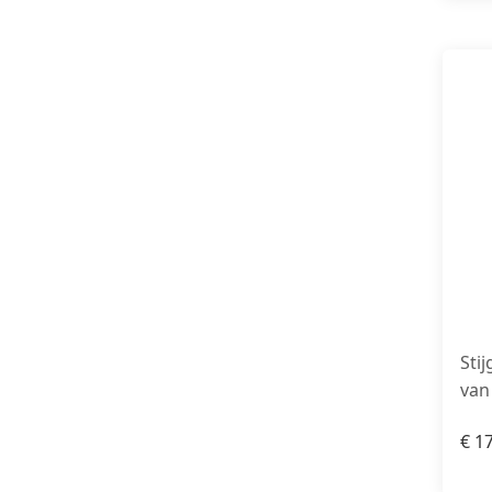
Sti
van
€
17