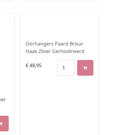
Oorhangers Paard Brisur
Haak Zilver Gerhodineerd
€
48,95
ver