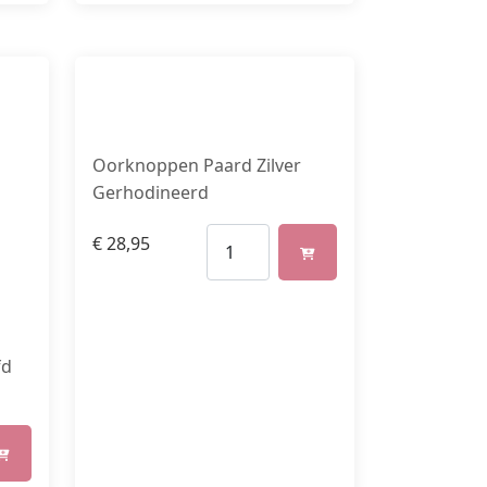
Oorknoppen Paard Zilver
Gerhodineerd
€
28,95
fd