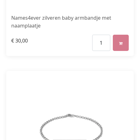
Names4ever zilveren baby armbandje met
naamplaatje
€
30,00