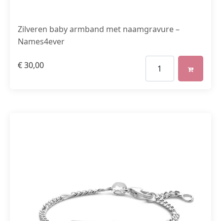
Zilveren baby armband met naamgravure –
Names4ever
€
30,00