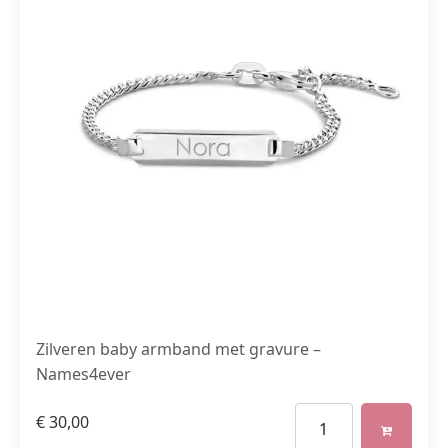
Zilveren baby armband met gravure –
Names4ever
€
30,00