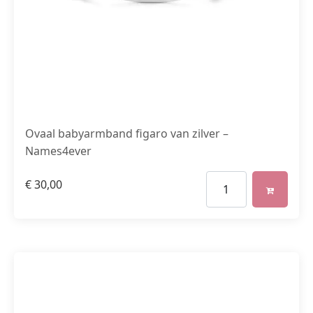
Ovaal babyarmband figaro van zilver –
Names4ever
€
30,00