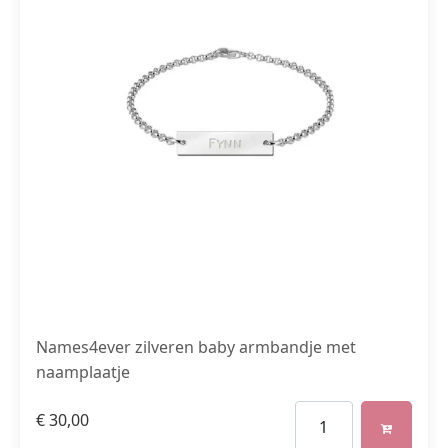
Names4ever zilveren baby armbandje met
naamplaatje
€
30,00