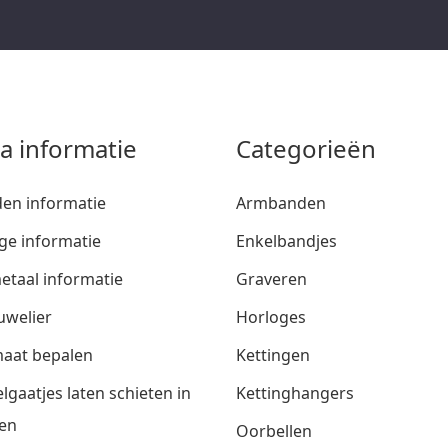
ra informatie
Categorieën
den informatie
Armbanden
ge informatie
Enkelbandjes
etaal informatie
Graveren
uwelier
Horloges
aat bepalen
Kettingen
lgaatjes laten schieten in
Kettinghangers
en
Oorbellen