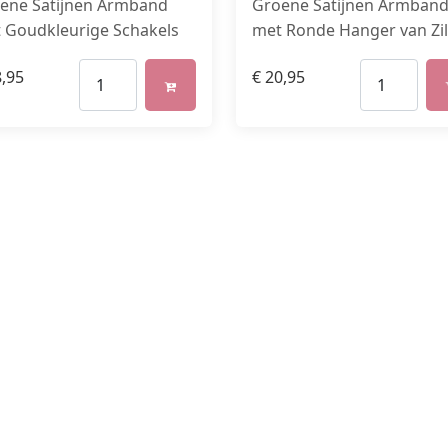
ene Satijnen Armband
Groene Satijnen Armban
 Goudkleurige Schakels
met Ronde Hanger van Zil
,95
€
20,95