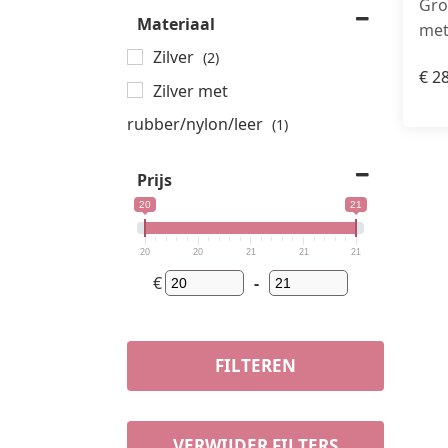
Gro
Materiaal
met
Zilver
(2)
€
28
Zilver met
rubber/nylon/leer
(1)
Prijs
20
21
20
20
21
21
21
€
-
FILTEREN
VERWIJDER FILTERS