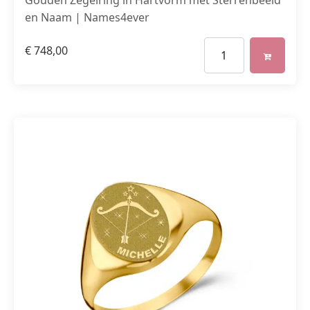
Gouden Zegelring in Hartvorm met Sterrenbeeld
en Naam | Names4ever
€
748,00