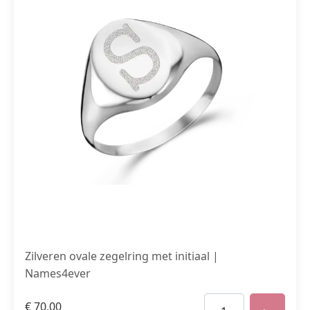
Zilveren ovale zegelring met initiaal |
Names4ever
€
70,00