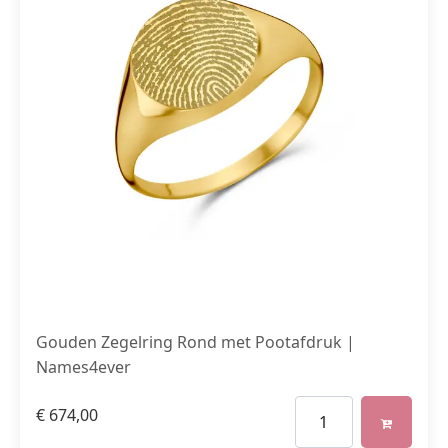
Gouden Zegelring Rond met Pootafdruk |
Names4ever
€
674,00