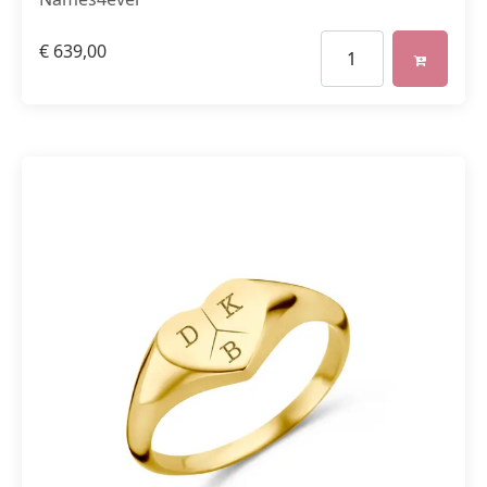
€
639,00