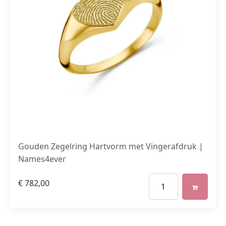
Gouden Zegelring Hartvorm met Vingerafdruk |
Names4ever
€
782,00