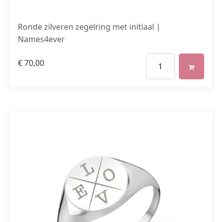
Ronde zilveren zegelring met initiaal |
Names4ever
€
70,00