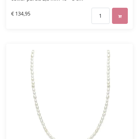
€
134,95