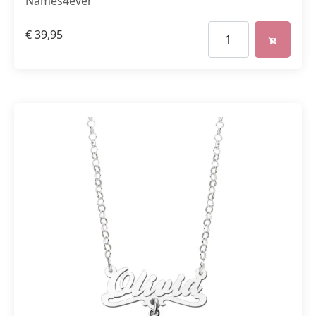
Names4ever
€
39,95