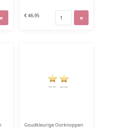
€
46,95
n
Goudkleurige Oorknoppen