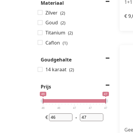
1+1
Materiaal
Zilver
(2)
€
9,
Goud
(2)
Titanium
(2)
Caflon
(1)
Goudgehalte
14 karaat
(2)
Prijs
46
47
46
46
47
47
47
€
-
Gee