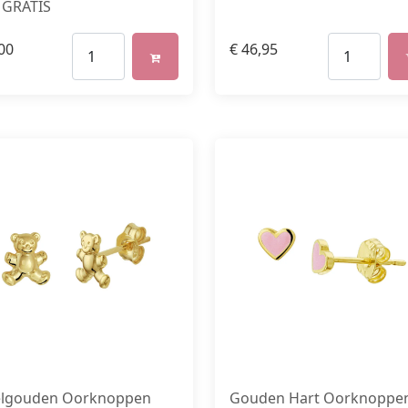
 GRATIS
00
€
46,95
lgouden Oorknoppen
Gouden Hart Oorknoppe