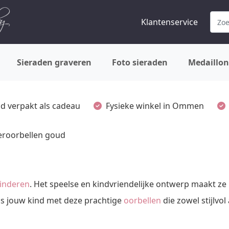
Klantenservice
Sieraden graveren
Foto sieraden
Medaillon
ijd verpakt als cadeau
Fysieke winkel in Ommen
eroorbellen goud
inderen
. Het speelse en kindvriendelijke ontwerp maakt ze
as jouw kind met deze prachtige
oorbellen
die zowel stijlvo