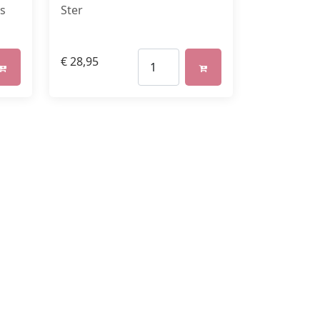
ds
Ster
€
28,95