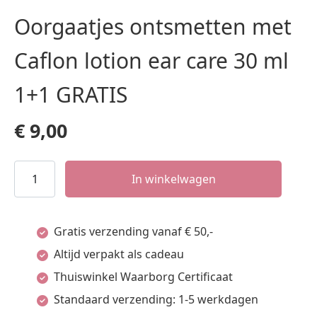
Oorgaatjes ontsmetten met
Caflon lotion ear care 30 ml
1+1 GRATIS
€
9,00
Oorgaatjes
In winkelwagen
ontsmetten
met
Gratis verzending vanaf € 50,-
Caflon
Altijd verpakt als cadeau
lotion
Thuiswinkel Waarborg Certificaat
ear
Standaard verzending: 1-5 werkdagen
care