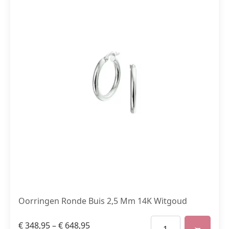
Oorringen Ronde Buis 2,5 Mm 14K Witgoud
€
348,95
–
€
648,95