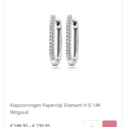
Klapoorringen Paperclip Diamant H Si 14K
Witgoud
€
598,95
–
€
730,95