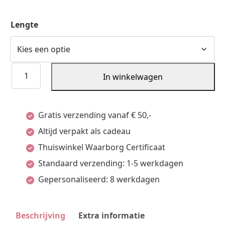
Lengte
9K
In winkelwagen
Collier
Gourmette
Gratis verzending vanaf € 50,-
4-
Altijd verpakt als cadeau
Zijdes
Thuiswinkel Waarborg Certificaat
Geslepen
Standaard verzending: 1-5 werkdagen
1,8
Gepersonaliseerd: 8 werkdagen
Mm
9K
Geelgoud
Beschrijving
Extra informatie