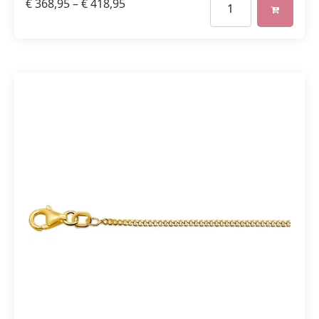
€
368,95
–
€
418,95