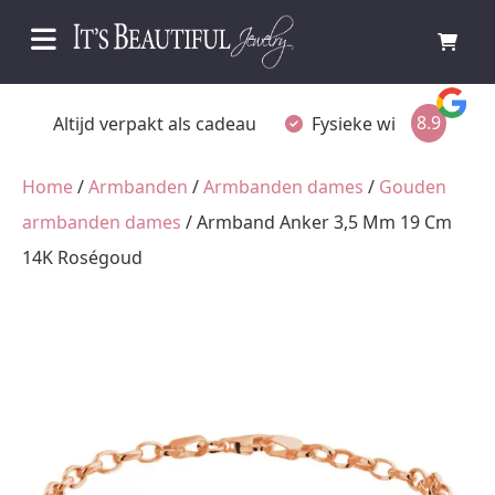
8.9
Fysieke winkel in Ommen
Gratis achteraf betalen
Home
/
Armbanden
/
Armbanden dames
/
Gouden
armbanden dames
/ Armband Anker 3,5 Mm 19 Cm
14K Roségoud