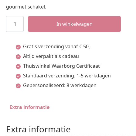
gourmet schakel.
armband
In winkelwagen
dubbel
gourmet
Gratis verzending vanaf € 50,-
6,5
Altijd verpakt als cadeau
mm
Thuiswinkel Waarborg Certificaat
aantal
Standaard verzending: 1-5 werkdagen
Gepersonaliseerd: 8 werkdagen
Extra informatie
Extra informatie