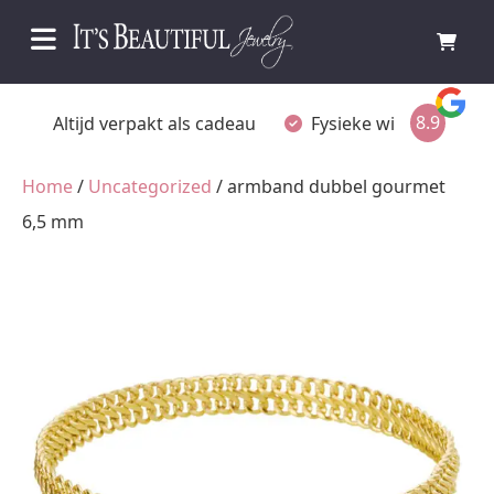
8.9
 als cadeau
Fysieke winkel in Ommen
Gratis ach
Home
/
Uncategorized
/ armband dubbel gourmet
6,5 mm