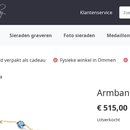
Klantenservice
Sieraden graveren
Foto sieraden
Medaillon
ijd verpakt als cadeau
Fysieke winkel in Ommen
a
Armband
€
515,00
Uitverkocht