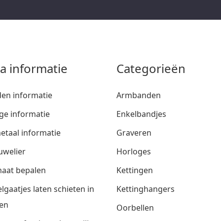
ra informatie
Categorieën
den informatie
Armbanden
ge informatie
Enkelbandjes
etaal informatie
Graveren
uwelier
Horloges
aat bepalen
Kettingen
lgaatjes laten schieten in
Kettinghangers
en
Oorbellen