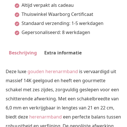
Altijd verpakt als cadeau
6-
Thuiswinkel Waarborg Certificaat
zijdes
Standaard verzending: 1-5 werkdagen
geslepen
Gepersonaliseerd: 8 werkdagen
-
6,0
mm
Beschrijving
Extra informatie
-
Massief
Deze luxe
gouden herenarmband
is vervaardigd uit
14K
massief 14K geelgoud en heeft een gourmette
geelgoud
schakel met zes zijdes, zorgvuldig geslepen voor een
aantal
schitterende afwerking. Met een schakelbreedte van
6,0 mm en verkrijgbaar in lengtes van 21 en 22 cm,
biedt deze
herenarmband
een perfecte balans tussen
robuustheid en verfijning. De gepolijste afwerking