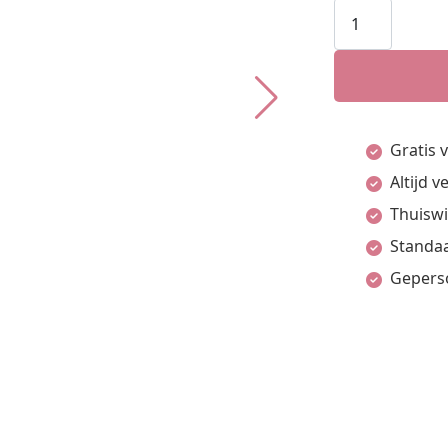
Armband
Rond
16,5
-
17,5
Gratis 
-
Altijd 
18,5
Thuiswi
Cm
Standaa
14K
Gepers
Geelgoud
aantal