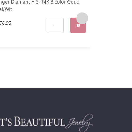
nger Diamant H Si 14K Bicolor Goud
Hanger Zirkon
el/Wit
78,95
€
198,95