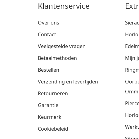
Klantenservice
Ext
Over ons
Siera
Contact
Horlo
Veelgestelde vragen
Edelm
Betaalmethoden
Mijn j
Bestellen
Ringm
Verzending en levertijden
Oorbe
Omm
Retourneren
Pierce
Garantie
Horlo
Keurmerk
Werkw
Cookiebeleid
Sitem