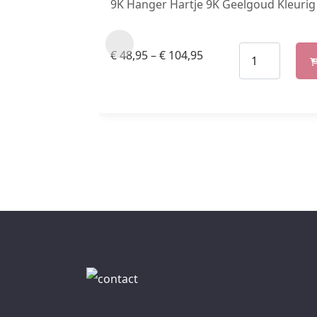
9K Hanger Hartje 9K Geelgoud Kleurig
€
48,95
–
€
104,95