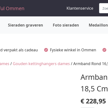
Klantenservice
Sieraden graveren
Foto sieraden
Medaillon
ijd verpakt als cadeau
Fysieke winkel in Ommen
dames
/
Gouden kettinghangers dames
/ Armband Rond 16,5
Armband
18,5 Cm
€
228,95