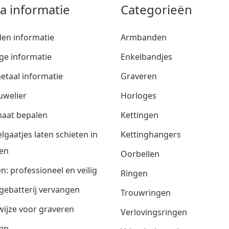
ra informatie
Categorieën
den informatie
Armbanden
ge informatie
Enkelbandjes
etaal informatie
Graveren
uwelier
Horloges
aat bepalen
Kettingen
lgaatjes laten schieten in
Kettinghangers
en
Oorbellen
n: professioneel en veilig
Ringen
gebatterij vervangen
Trouwringen
ijze voor graveren
Verlovingsringen
ap