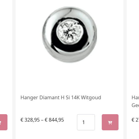
Hanger Diamant H Si 14K Witgoud
Ha
Ge
€
328,95
–
€
844,95
€
2