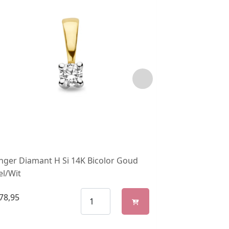
nger Diamant H Si 14K Bicolor Goud
Hanger Zirkon
el/Wit
78,95
€
198,95