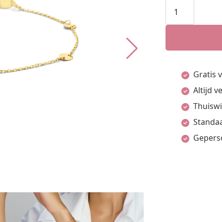
Armband
Ronde
Plaatjes
16,5
-
Gratis 
18,5
Altijd 
Cm
Thuiswi
14K
Standaa
Geelgoud
Gepers
aantal