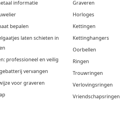
etaal informatie
Graveren
uwelier
Horloges
aat bepalen
Kettingen
lgaatjes laten schieten in
Kettinghangers
en
Oorbellen
n: professioneel en veilig
Ringen
gebatterij vervangen
Trouwringen
ijze voor graveren
Verlovingsringen
ap
Vriendschapsringen