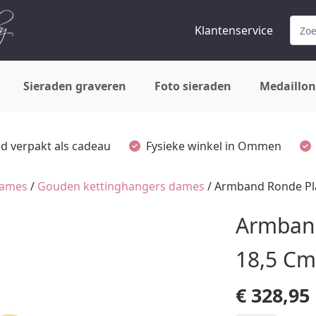
Klantenservice
Sieraden graveren
Foto sieraden
Medaillon
ijd verpakt als cadeau
Fysieke winkel in Ommen
dames
/
Gouden kettinghangers dames
/ Armband Ronde Pla
Armband
18,5 Cm
€
328,95