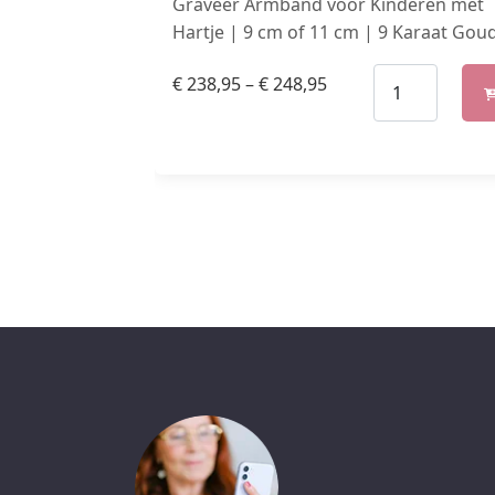
Graveer Armband voor Kinderen met
Hartje | 9 cm of 11 cm | 9 Karaat Gou
€
238,95
–
€
248,95