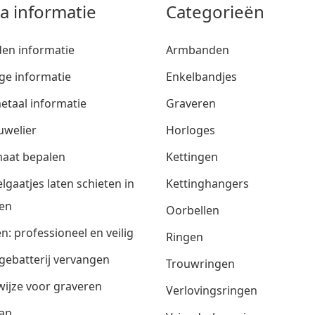
ra informatie
Categorieën
den informatie
Armbanden
ge informatie
Enkelbandjes
etaal informatie
Graveren
uwelier
Horloges
aat bepalen
Kettingen
lgaatjes laten schieten in
Kettinghangers
en
Oorbellen
n: professioneel en veilig
Ringen
gebatterij vervangen
Trouwringen
ijze voor graveren
Verlovingsringen
ap