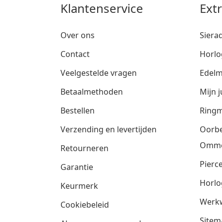
Klantenservice
Ext
Over ons
Siera
Contact
Horlo
Veelgestelde vragen
Edelm
Betaalmethoden
Mijn j
Bestellen
Ringm
Verzending en levertijden
Oorbe
Omm
Retourneren
Pierce
Garantie
Horlo
Keurmerk
Werkw
Cookiebeleid
Sitem