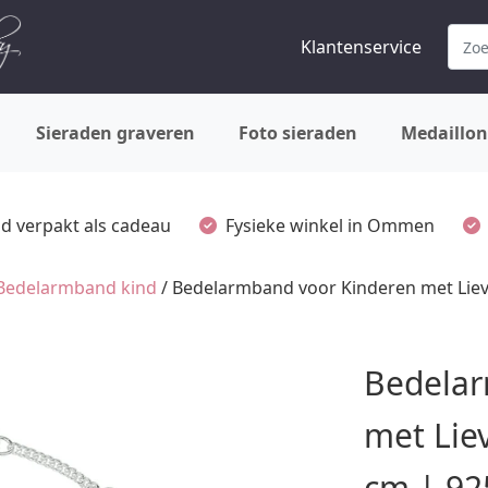
Klantenservice
Sieraden graveren
Foto sieraden
Medaillon
ijd verpakt als cadeau
Fysieke winkel in Ommen
Bedelarmband kind
/ Bedelarmband voor Kinderen met Lieve
Bedelar
met Lie
cm | 925