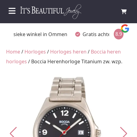
8.9
Fysieke winkel in Ommen
Gratis achteraf betalen
Home
/
Horloges
/
Horloges heren
/
Boccia heren
horloges
/ Boccia Herenhorloge Titanium zw. wzp.