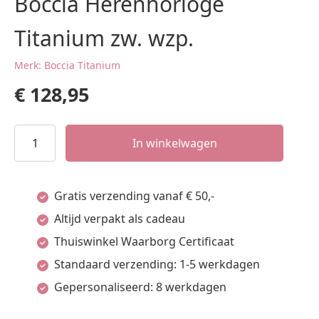
Boccia Herenhorloge
Titanium zw. wzp.
Merk: Boccia Titanium
€
128,95
Boccia
In winkelwagen
Herenhorloge
Titanium
Gratis verzending vanaf € 50,-
zw.
Altijd verpakt als cadeau
wzp.
Thuiswinkel Waarborg Certificaat
aantal
Standaard verzending: 1-5 werkdagen
Gepersonaliseerd: 8 werkdagen