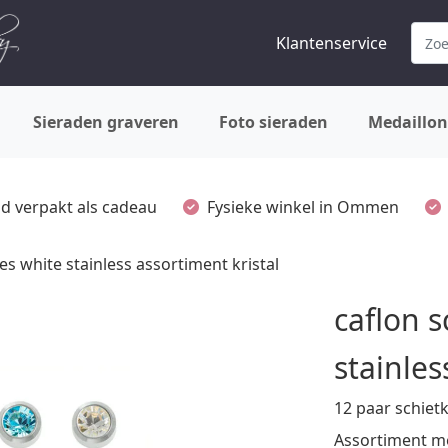
Klantenservice
Sieraden graveren
Foto sieraden
Medaillon
ijd verpakt als cadeau
Fysieke winkel in Ommen
es white stainless assortiment kristal
caflon 
stainles
12 paar schiet
Assortiment me