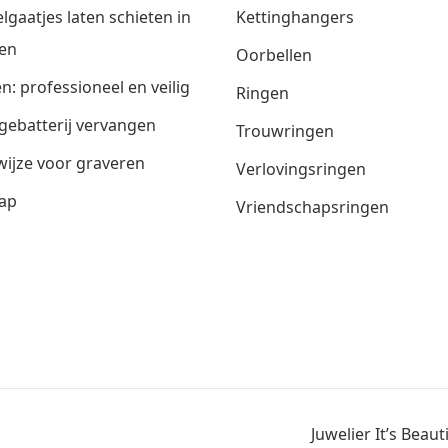
lgaatjes laten schieten in
Kettinghangers
en
Oorbellen
n: professioneel en veilig
Ringen
gebatterij vervangen
Trouwringen
ijze voor graveren
Verlovingsringen
ap
Vriendschapsringen
Juwelier It’s Beau