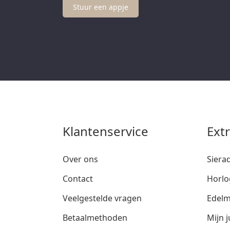
Stuur een appje
Klantenservice
Ext
Over ons
Siera
Contact
Horlo
Veelgestelde vragen
Edelm
Betaalmethoden
Mijn j