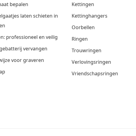
aat bepalen
Kettingen
lgaatjes laten schieten in
Kettinghangers
en
Oorbellen
n: professioneel en veilig
Ringen
gebatterij vervangen
Trouwringen
ijze voor graveren
Verlovingsringen
ap
Vriendschapsringen