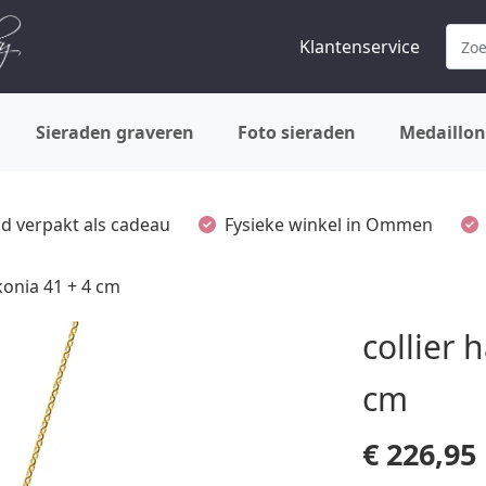
Klantenservice
Sieraden graveren
Foto sieraden
Medaillon
ijd verpakt als cadeau
Fysieke winkel in Ommen
konia 41 + 4 cm
collier 
cm
€
226,95