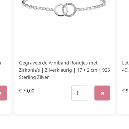
r
Gegraveerde Armband Rondjes met
Le
Zirkonia’s | Zilverkleurig | 17 + 2 cm | 925
40
Sterling Zilver
€
70,00
€
9