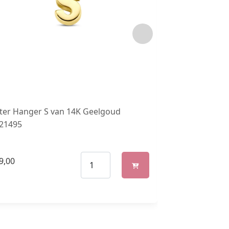
tter Hanger S van 14K Geelgoud
LJW 022 Zilver
.21495
9,00
€
129,00