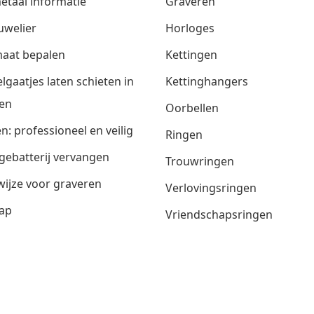
etaal informatie
Graveren
uwelier
Horloges
aat bepalen
Kettingen
lgaatjes laten schieten in
Kettinghangers
en
Oorbellen
n: professioneel en veilig
Ringen
gebatterij vervangen
Trouwringen
ijze voor graveren
Verlovingsringen
ap
Vriendschapsringen