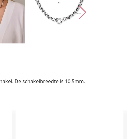
Zilver
Geoxideerd
aantal
chakel. De schakelbreedte is 10.5mm.