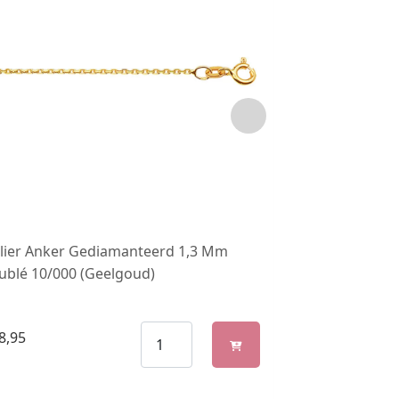
llier Anker Gediamanteerd 1,3 Mm
Collier Jasser
ublé 10/000 (Geelgoud)
Springslot Zil
Zilverkern)
8,95
€
3.698,95
–
€
3