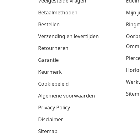
Veelgestelde vragen
Edelm
Betaalmethoden
Mijn j
Bestellen
Ringm
Verzending en levertijden
Oorbe
Omm
Retourneren
Pierce
Garantie
Horlo
Keurmerk
Werkw
Cookiebeleid
Sitem
Algemene voorwaarden
Privacy Policy
Disclaimer
Sitemap