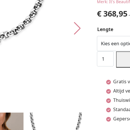
Merk: It's Beauti
€
368,95
Lengte
Collier
Oxi
Jasseron
Gratis 
10,5
Altijd 
Mm
Thuiswi
Met
Standaa
Groot
Gepers
Springslot