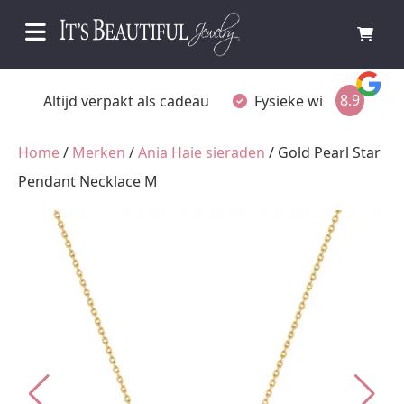
8.9
Fysieke winkel in Ommen
Gratis achteraf betalen
Home
/
Merken
/
Ania Haie sieraden
/ Gold Pearl Star
Pendant Necklace M