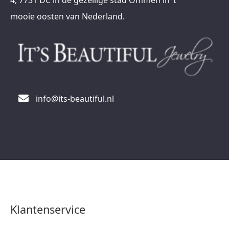
4, 7731 DC in de gezellige stad Ommen in ’t
mooie oosten van Nederland.
info@its-beautiful.nl
Klantenservice