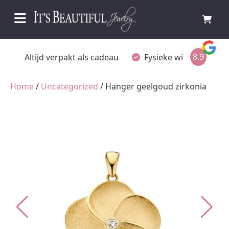
8.9
eau
Fysieke winkel in Ommen
Gratis achteraf be
Home
/
Uncategorized
/ Hanger geelgoud zirkonia