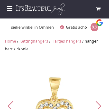
8.9
Fysieke winkel in Ommen
Gratis achteraf betalen
Home
/
Kettinghangers
/
Hartjes hangers
/ hanger
hart zirkonia