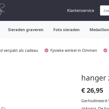
Klantenservice
Sieraden graveren
Foto sieraden
Medaillon
ijd verpakt als cadeau
Fysieke winkel in Ommen
hanger 
€
26,95
Gerhodineerd 9
zirkonia. De h