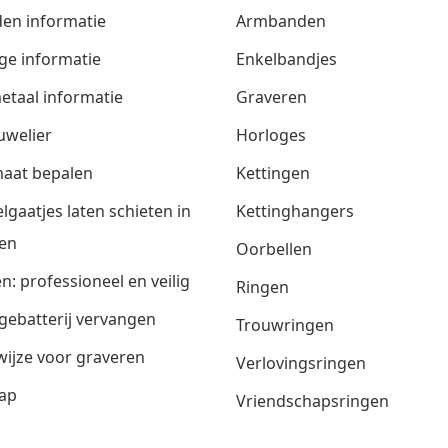
den informatie
Armbanden
ge informatie
Enkelbandjes
etaal informatie
Graveren
uwelier
Horloges
aat bepalen
Kettingen
lgaatjes laten schieten in
Kettinghangers
en
Oorbellen
n: professioneel en veilig
Ringen
gebatterij vervangen
Trouwringen
ijze voor graveren
Verlovingsringen
ap
Vriendschapsringen