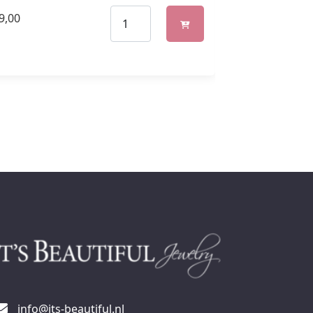
9,00
€
129,00
info@its-beautiful.nl