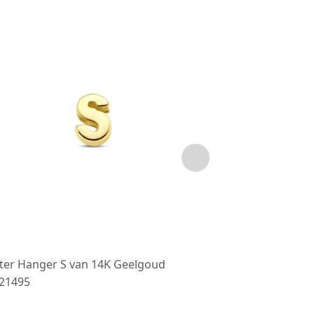
tter Hanger S van 14K Geelgoud
LJW 022 Zilver
.21495