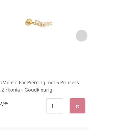
iMenso Ear Piercing met 5 Princess-
Goudkleurige 
 Zirkonia – Goudkleurig
Titanium
2,95
€
34,99