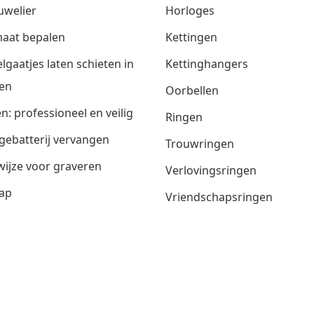
uwelier
Horloges
aat bepalen
Kettingen
lgaatjes laten schieten in
Kettinghangers
en
Oorbellen
n: professioneel en veilig
Ringen
gebatterij vervangen
Trouwringen
ijze voor graveren
Verlovingsringen
ap
Vriendschapsringen