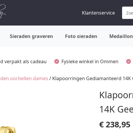
Klantenservice
Sieraden graveren
Foto sieraden
Medaillon
ijd verpakt als cadeau
Fysieke winkel in Ommen
den oorbellen dames
/ Klapoorringen Gediamanteerd 14K
Klapoor
14K Ge
€
238,95