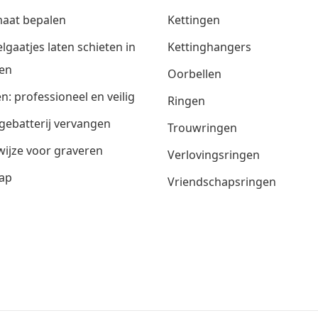
aat bepalen
Kettingen
lgaatjes laten schieten in
Kettinghangers
en
Oorbellen
n: professioneel en veilig
Ringen
gebatterij vervangen
Trouwringen
ijze voor graveren
Verlovingsringen
ap
Vriendschapsringen