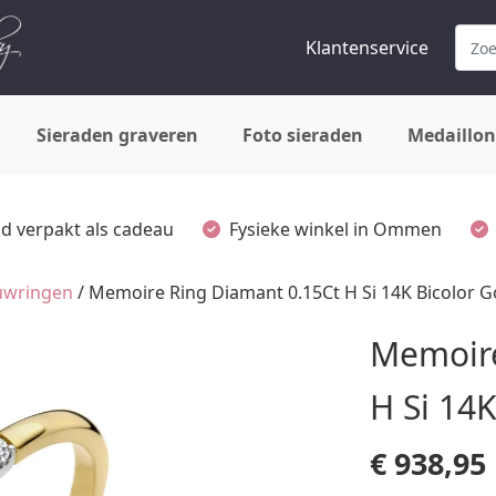
Klantenservice
Sieraden graveren
Foto sieraden
Medaillon
ijd verpakt als cadeau
Fysieke winkel in Ommen
ouwringen
/ Memoire Ring Diamant 0.15Ct H Si 14K Bicolor 
Memoire
H Si 14
€
938,95