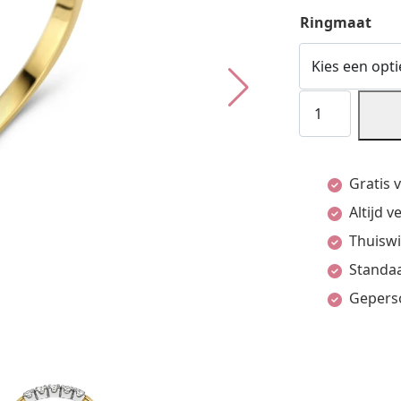
Ringmaat
Memoire
Ring
Diamant
Gratis 
0.15Ct
Altijd 
H
Thuiswi
Si
Standaa
14K
Gepers
Bicolor
Goud
Geel/Wit
aantal