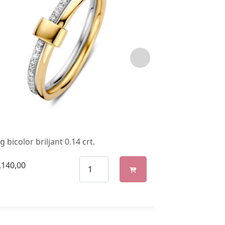
g bicolor briljant 0.14 crt.
Ring bicolor bri
.140,00
€
3.190,00