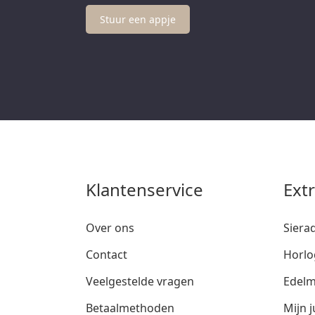
Stuur een appje
Klantenservice
Ext
Over ons
Siera
Contact
Horlo
Veelgestelde vragen
Edelm
Betaalmethoden
Mijn j