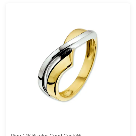
Ring 14K Bicolor Goud Geel/Wit