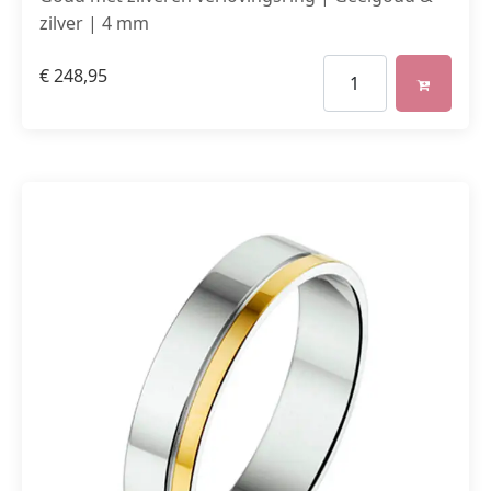
zilver | 4 mm
€
248,95