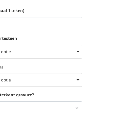
aal 1 teken)
rtesteen
 optie
ng
 optie
hterkant gravure?