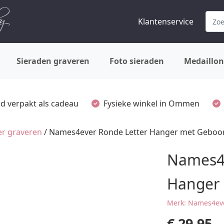
Klantenservice
Sieraden graveren
Foto sieraden
Medaillon
ijd verpakt als cadeau
Fysieke winkel in Ommen
r graveren
/ Names4ever Ronde Letter Hanger met Geboo
Names4e
Hanger 
Merk: Names4ev
€
29,95