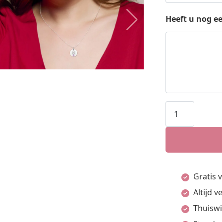
Heeft u nog e
Names4ever
Ronde
Letter
Hanger
met
Gratis 
Geboortestee
Altijd 
aantal
Thuiswi