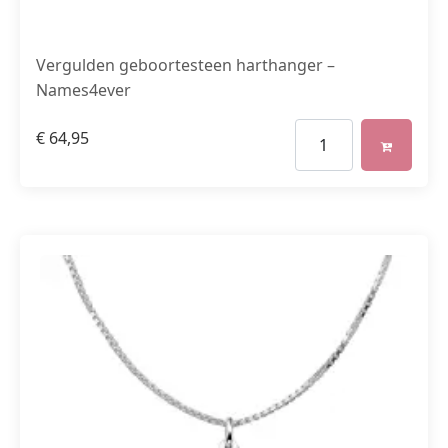
Vergulden geboortesteen harthanger –
Names4ever
€
64,95