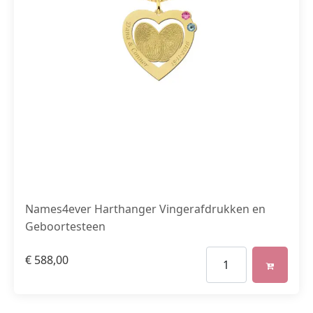
Names4ever Harthanger Vingerafdrukken en
Geboortesteen
€
588,00