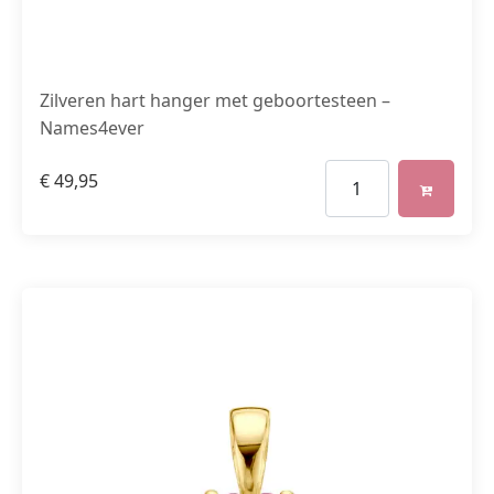
Zilveren hart hanger met geboortesteen –
Names4ever
€
49,95