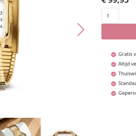
Olympic
OL26DDD017
BRITT
Horloge
Dames
Gratis 
Goudkleurig
Altijd 
aantal
Thuiswi
Standaa
Gepers