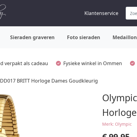
Klantenservice
Sieraden graveren
Foto sieraden
Medaillon
ijd verpakt als cadeau
Fysieke winkel in Ommen
DD017 BRITT Horloge Dames Goudkleurig
Olympi
Horloge
Merk: Olympic
€
99,95